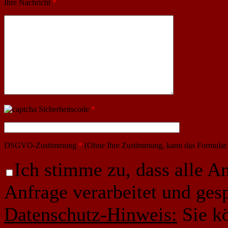
Ihre Nachricht
*
Sicherheitscode
*
DSGVO-Zustimmung
*
(Ohne Ihre Zustimmung, kann das Formular 
Ich stimme zu, dass alle 
Anfrage verarbeitet und ges
Datenschutz-Hinweis:
Sie k